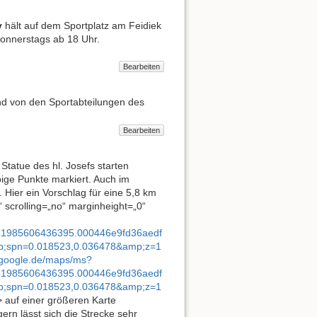
y
hält auf dem Sportplatz am Feidiek
donnerstags ab 18 Uhr.
Bearbeiten
nd von den Sportabteilungen des
Bearbeiten
tatue des hl. Josefs starten
bige Punkte markiert. Auch im
. Hier ein Vorschlag für eine 5,8 km
 scrolling=„no“ marginheight=„0“
1985606436395.000446e9fd36aedf
;spn=0.018523,0.036478&amp;z=1
.google.de/maps/ms?
1985606436395.000446e9fd36aedf
;spn=0.018523,0.036478&amp;z=1
> auf einer größeren Karte
rn lässt sich die Strecke sehr