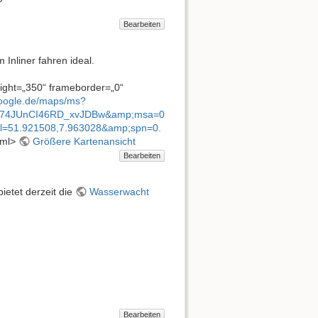
Bearbeiten
Inliner fahren ideal.
ight=„350“ frameborder=„0“
google.de/maps/ms?
I74JUnCI46RD_xvJDBw&amp;msa=0
=51.921508,7.963028&amp;spn=0.
tml>
Größere Kartenansicht
Bearbeiten
etet derzeit die
Wasserwacht
Bearbeiten