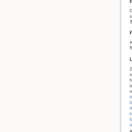
s
A
T
Z
m
N
l
m
h
5
4
h
5
4
a