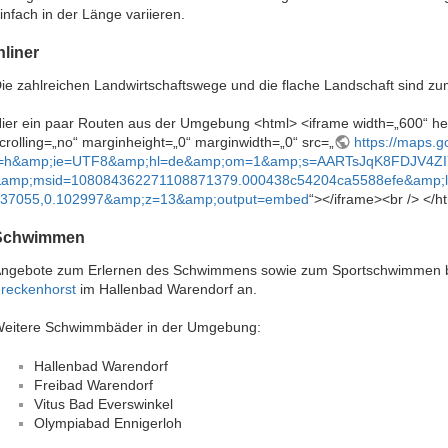
infach in der Länge variieren.
nliner
ie zahlreichen Landwirtschaftswege und die flache Landschaft sind zum 
ier ein paar Routen aus der Umgebung <html> <iframe width=„600“ he
crolling=„no“ marginheight=„0“ marginwidth=„0“ src=„
https://maps.
t=h&amp;ie=UTF8&amp;hl=de&amp;om=1&amp;s=AARTsJqK8FDJV4Z
amp;msid=108084362271108871379.000438c54204ca5588efe&amp;ll
37055,0.102997&amp;z=13&amp;output=embed
“></iframe><br /> </h
Schwimmen
ngebote zum Erlernen des Schwimmens sowie zum Sportschwimmen bi
reckenhorst
im Hallenbad Warendorf an.
eitere Schwimmbäder in der Umgebung:
Hallenbad Warendorf
Freibad Warendorf
Vitus Bad Everswinkel
Olympiabad Ennigerloh