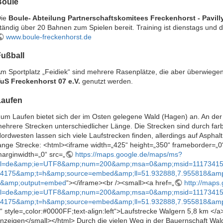
Boule
Die
Boule- Abteilung Partnerschaftskomitees Freckenhorst - Pavill
tändig über 20 Bahnen zum Spielen bereit. Training ist dienstags und 
www.boule-freckenhorst.de
Fußball
m Sportplatz „Feidiek“ sind mehrere Rasenplätze, die aber überwiege
uS Freckenhorst 07 e.V.
genutzt werden.
Laufen
um Laufen bietet sich der im Osten gelegene Wald (Hagen) an. An der S
ehrere Strecken unterschiedlicher Länge. Die Strecken sind durch far
ordwesten lassen sich viele Laufstrecken finden, allerdings auf Asphalt
ange Strecke: <html><iframe width=„425“ height=„350“ frameborder=„0“
arginwidth=„0“ src=„
https://maps.google.de/maps/ms?
l=de&amp;ie=UTF8&amp;num=200&amp;msa=0&amp;msid=11173415
4175&amp;t=h&amp;source=embed&amp;ll=51.932888,7.955818&amp
&amp;output=embed
“></iframe><br /><small><a href=„
http://maps
l=de&amp;ie=UTF8&amp;num=200&amp;msa=0&amp;msid=11173415
4175&amp;t=h&amp;source=embed&amp;ll=51.932888,7.955818&amp
“ style=„color:#0000FF;text-align:left“>Laufstrecke Walgern 5,8 km </a
nzeigen</small></html> Durch die vielen Weg in der Bauernschaft Walge