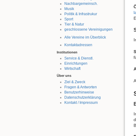
Nachbargemeinsch.
Ö
Musik
l
Politik & Infrastrukur
E
Sport
Tier & Natur
geschlossene Vereinigungen
Alle Vereine im Überblick
I
Kontaktadressen
Institutionen
f
Service & Dienstl.
Einrichtungen
Wirtschaft
A
Über uns
A
Ziel & Zweck
Fragen & Antworten
Benutzerhinweise
Datenschutzerklärung
Kontakt / Impressum
B
I
d
B