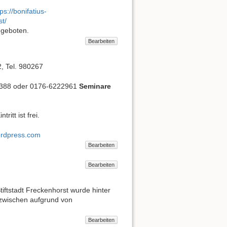
ps://bonifatius-
t/
ngeboten.
Bearbeiten
2, Tel. 980267
4388 oder 0176-6222961
Seminare
ritt ist frei.
ordpress.com
Bearbeiten
Bearbeiten
ftstadt Freckenhorst wurde hinter
inzwischen aufgrund von
Bearbeiten