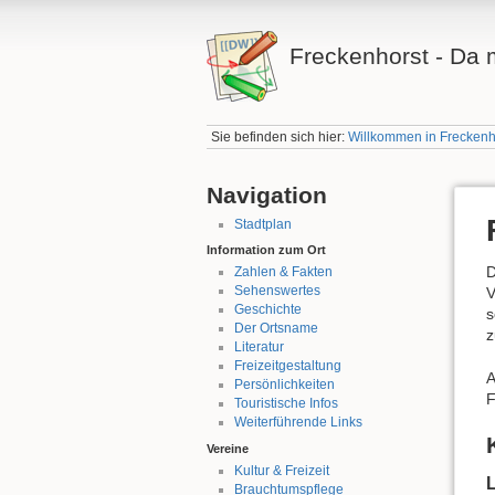
Freckenhorst - Da m
Sie befinden sich hier:
Willkommen in Freckenh
Navigation
Stadtplan
Information zum Ort
D
Zahlen & Fakten
Sehenswertes
V
Geschichte
s
Der Ortsname
z
Literatur
Freizeitgestaltung
A
Persönlichkeiten
F
Touristische Infos
Weiterführende Links
Vereine
Kultur & Freizeit
Brauchtumspflege