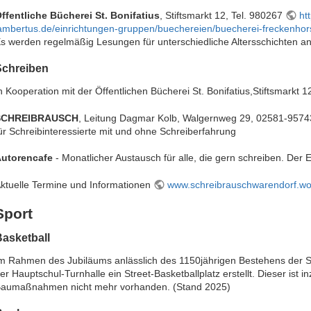
ffentliche Bücherei St. Bonifatius
, Stiftsmarkt 12, Tel. 980267
htt
ambertus.de/einrichtungen-gruppen/buechereien/buecherei-freckenhors
s werden regelmäßig Lesungen für unterschiedliche Altersschichten a
Schreiben
n Kooperation mit der Öffentlichen Bücherei St. Bonifatius,Stiftsmarkt 1
SCHREIBRAUSCH
, Leitung Dagmar Kolb, Walgernweg 29, 02581-957
ür Schreibinteressierte mit und ohne Schreiberfahrung
utorencafe
- Monatlicher Austausch für alle, die gern schreiben. Der Eint
ktuelle Termine und Informationen
www.schreibrauschwarendorf.w
Sport
asketball
m Rahmen des Jubiläums anlässlich des 1150jährigen Bestehens der Sti
er Hauptschul-Turnhalle ein Street-Basketballplatz erstellt. Dieser ist 
aumaßnahmen nicht mehr vorhanden. (Stand 2025)