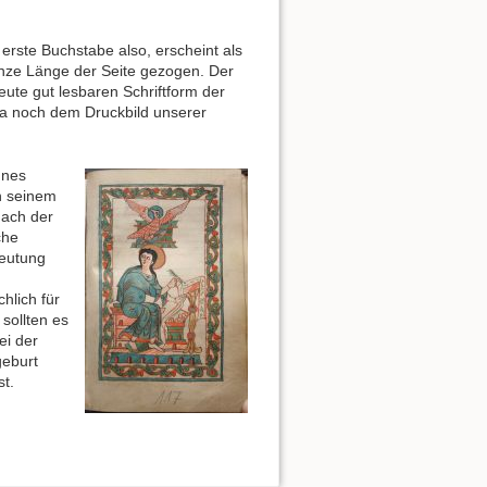
.
 erste Buchstabe also, erscheint als
anze Länge der Seite gezogen. Der
heute gut lesbaren Schriftform der
ja noch dem Druckbild unserer
nnes
in seinem
nach der
che
deutung
chlich für
 sollten es
ei der
geburt
st.