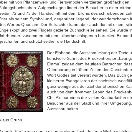
aber mit von Pflanzenwerk und Tiersymbolen verzierten großflächigen
Anfangsbuchstaben. Aufgeschlagen findet der Besucher in einer Vitrine
Seiten 72 und 73 der Handschrift mit dem Bildnis des schreibenden Lu
Stier als seinem Symbol und, gegenüber liegend, der wunderschönen In
des Wortes Quoniam. Der Betrachter kann aber auch die mit einem sil
Engelskopf und zwei Flügeln gezierte Buchschließe sehen. Sie wurde i
Jahrhundert zusammen mit dem silberbeschlagenen barocken Einband
geschaffen und schützt seither die Handschrift.
Der Einband, die Ausschmückung der Texte u
kunstvolle Schrift des Freckenhorster „Evange
Emma“ zeigen dem heutigen Betrachter, dass 
Offenbarung in frühen Zeiten des Christentum
Wort Gottes tief verehrt wurden. Das Buch g
kleineren Evangeliaren der sächsisch-westf
ganz wenige aus der Zeit der ottonischen Kai
auch von dem frommen Leben des Freckenhor
Chr. Als nur eines der vielen Kostbarkeiten d
Besucher aus der Stadt und ihrer Umgebung,
Ausschau halten.
Klaus Gruhn
Aktuelle Ergänzung durch einen weiteren Text, der zum Weihnachtsfest