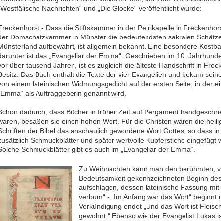
„Westfälische Nachrichten“ und „Die Glocke“ veröffentlicht wurde:
Freckenhorst -
Dass die Stiftskammer in der Petrikapelle in Freckenhor
der Domschatzkammer in Münster die bedeutendsten sakralen Schätz
Münsterland aufbewahrt, ist allgemein bekannt. Eine besondere Kostba
darunter ist das „Evangeliar der Emma“. Geschrieben im 10. Jahrhunder
vor über tausend Jahren, ist es zugleich die älteste Handschrift in Frec
Besitz. Das Buch enthält die Texte der vier Evangelien und bekam se
von einem lateinischen Widmungsgedicht auf der ersten Seite, in der 
„Emma“ als Auftraggeberin genannt wird.
Schon dadurch, dass Bücher in früher Zeit auf Pergament handgeschr
waren, besaßen sie einen hohen Wert. Für die Christen waren die heili
Schriften der Bibel das anschaulich gewordene Wort Gottes, so dass in 
zusätzlich Schmuckblätter und später wertvolle Kupferstiche eingefügt 
Solche Schmuckblätter gibt es auch im „Evangeliar der Emma“.
Zu Weihnachten kann man den berühmten, von
Bedeutsamkeit gekennzeichneten Beginn de
aufschlagen, dessen lateinische Fassung mit 
verbum“ - „Im Anfang war das Wort“ beginnt 
Verkündigung endet „Und das Wort ist Fleisc
gewohnt.“ Ebenso wie der Evangelist Lukas i