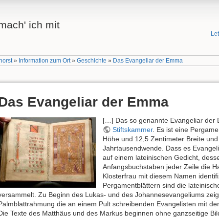
mach' ich mit
Le
horst
»
Information zum Ort
»
Geschichte
»
Das Evangeliar der Emma
Das Evangeliar der Emma
[…] Das so genannte Evangeliar der E
Stiftskammer
. Es ist eine Pergame
Höhe und 12,5 Zentimeter Breite und
Jahrtausendwende. Dass es Evangeli
auf einem lateinischen Gedicht, dess
Anfangsbuchstaben jeder Zeile die Han
Klosterfrau mit diesem Namen identif
Pergamentblättern sind die lateinisch
versammelt. Zu Beginn des Lukas- und des Johannesevangeliums zeigen
Palmblattrahmung die an einem Pult schreibenden Evangelisten mit de
Die Texte des Matthäus und des Markus beginnen ohne ganzseitige Bil