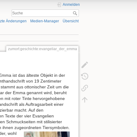
Anmelden
tzte Änderungen
Medien-Manager
Übersicht
zumort:geschichte:evangeliar_der_emma
mma ist das älteste Objekt in der
nthandschrift von 19 Zentimeter
 stammt aus ottonischer Zeit um die
ar der Emma genannt wird, beruht
en mit roter Tinte hervorgehobene
dschrift als Auftragsarbeit einer
izierbar macht. Auf den
en Texte der vier Evangelien
 Schmuckseiten mit stilisierter
n ihnen zugeordneten Tiersymbolen.
der, wohl