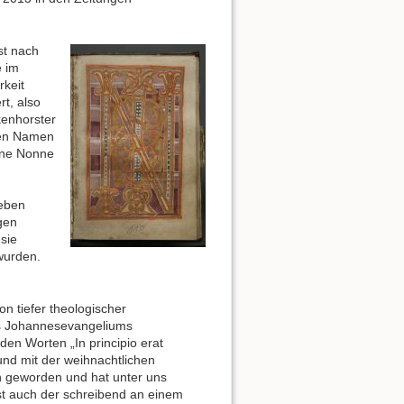
st nach
e im
rkeit
t, also
kenhorster
inen Namen
eine Nonne
ieben
gen
sie
wurden.
 tiefer theologischer
s Johannesevangeliums
den Worten „In principio erat
und mit der weihnachtlichen
h geworden und hat unter uns
st auch der schreibend an einem