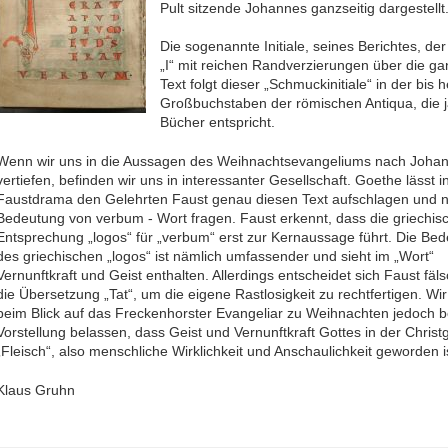
Pult sitzende Johannes ganzseitig dargestellt
Die sogenannte Initiale, seines Berichtes, der
„I“ mit reichen Randverzierungen über die g
Text folgt dieser „Schmuckinitiale“ in der bis 
Großbuchstaben der römischen Antiqua, die 
Bücher entspricht.
Wenn wir uns in die Aussagen des Weihnachtsevangeliums nach Joha
vertiefen, befinden wir uns in interessanter Gesellschaft. Goethe lässt 
Faustdrama den Gelehrten Faust genau diesen Text aufschlagen und 
Bedeutung von verbum - Wort fragen. Faust erkennt, dass die griechis
Entsprechung „logos“ für „verbum“ erst zur Kernaussage führt. Die Be
des griechischen „logos“ ist nämlich umfassender und sieht im „Wort“
Vernunftkraft und Geist enthalten. Allerdings entscheidet sich Faust fäls
die Übersetzung „Tat“, um die eigene Rastlosigkeit zu rechtfertigen. Wir
beim Blick auf das Freckenhorster Evangeliar zu Weihnachten jedoch b
Vorstellung belassen, dass Geist und Vernunftkraft Gottes in der Christ
„Fleisch“, also menschliche Wirklichkeit und Anschaulichkeit geworden i
Klaus Gruhn