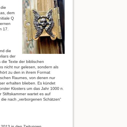
 die
kas, dem
itiale Q
bernen
m 17.
nd die
liars der
die Texte der biblischen
s nicht nur gelesen, sondern als
ehört zu den in ihrem Format
älischen Raumes, von denen nur
ser erhalten blieben. Es kündet
ster Klosters um das Jahr 1000 n.
er Stiftskammer wartet es auf
 die nach „verborgenen Schätzen“
 2013 in den Zeitungen